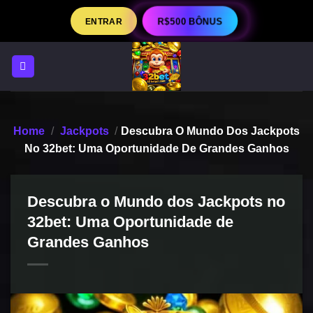
Skip
ENTRAR
R$500 BÔNUS
to
content
Home
/
Jackpots
/
Descubra O Mundo Dos Jackpots
No 32bet: Uma Oportunidade De Grandes Ganhos
Descubra o Mundo dos Jackpots no
32bet: Uma Oportunidade de
Grandes Ganhos