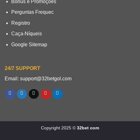
Bônus e Promoções
Perguntas Frequec
Registro
Caça-Níqueis
Google Sitemap
24/7 SUPPORT
Email: support@32betgol.com
Copyright 2025 ©
32bet com